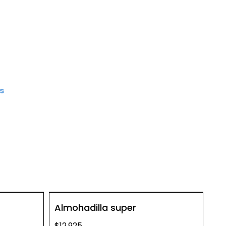
s
Almohadilla super
$12.925