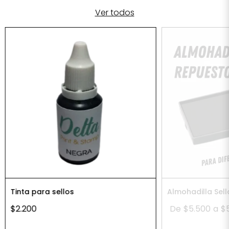
Ver todos
Tinta para sellos
Almohadilla Sel
$2.200
De
$5.500
a
$